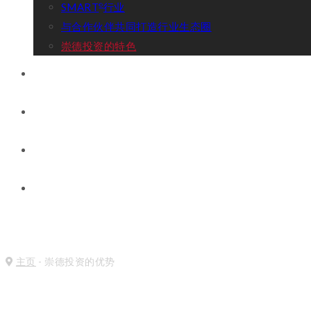
SMART
行业
©
与合作伙伴共同打造行业生态圈
崇德投资的特色
我们的投资
新闻与见解
联系方式
Chong Ren Foundation
主页
-
崇德投资的优势