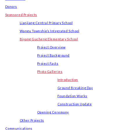
Donors
Sponsored Projects
Lianjiang Central Primary School
Wangu Township’s Integrated School
Biyang Gucheng Elementary School
Project Overview
Project Background
Project Facts
Photo Galleries
Introduction
Ground Breaking Day
Foundation Works
Construction Update
Opening Ceremony
Other Projects
Communications