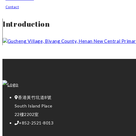
Contact
Introduction
Gucheng Village, Biyang County, Henan New Central Primar
香港黃竹坑道8號
South Island Place
22樓2202室
+852-2521-8013