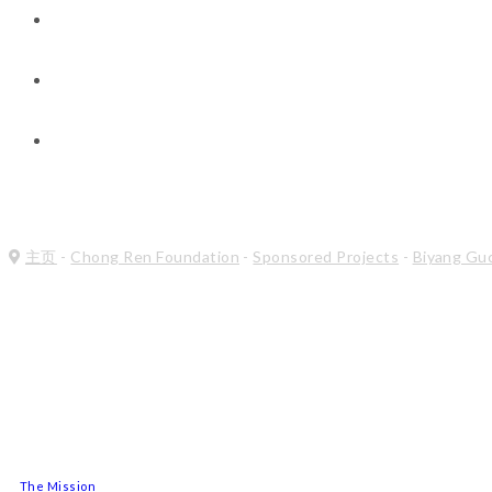
新闻与见解
联系方式
Chong Ren Foundation
主页
-
Chong Ren Foundation
-
Sponsored Projects
-
Biyang Gu
The Mission