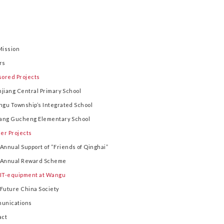
Mission
rs
sored Projects
njiang Central Primary School
gu Township’s Integrated School
ang Gucheng Elementary School
er Projects
Annual Support of “Friends of Qinghai”
Annual Reward Scheme
IT-equipment at Wangu
Future China Society
unications
act