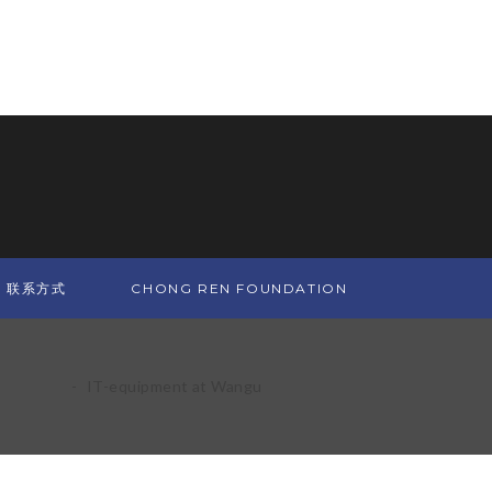
联系方式
CHONG REN FOUNDATION
Projects
-
IT-equipment at Wangu