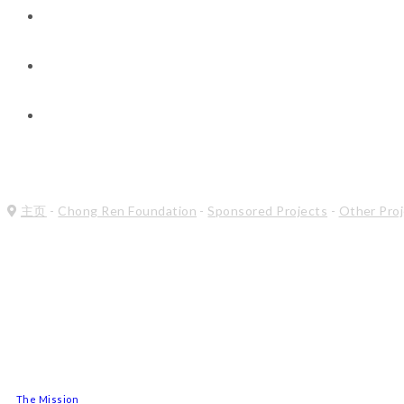
新闻与见解
联系方式
Chong Ren Foundation
主页
-
Chong Ren Foundation
-
Sponsored Projects
-
Other Pro
The Mission