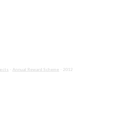
jects
-
Annual Reward Scheme
-
2012