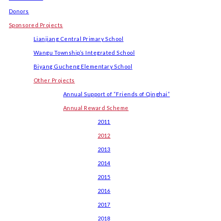
Donors
Sponsored Projects
Lianjiang Central Primary School
Wangu Township’s Integrated School
Biyang Gucheng Elementary School
Other Projects
Annual Support of “Friends of Qinghai”
Annual Reward Scheme
2011
2012
2013
2014
2015
2016
2017
2018