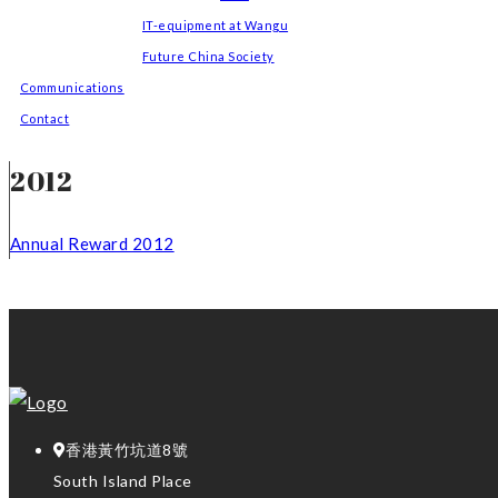
IT-equipment at Wangu
Future China Society
Communications
Contact
2012
Annual Reward 2012
香港黃竹坑道8號
South Island Place