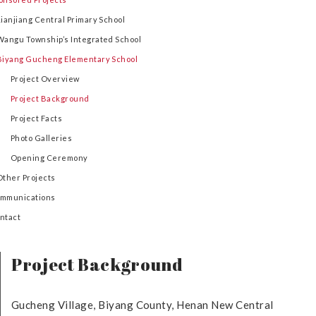
Lianjiang Central Primary School
Wangu Township’s Integrated School
Biyang Gucheng Elementary School
Project Overview
Project Background
Project Facts
Photo Galleries
Opening Ceremony
Other Projects
mmunications
ntact
Project Background
Gucheng Village, Biyang County, Henan New Central