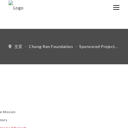
中文
Eng
主页
-
Chong Ren Foundation
-
Sponsored Projects
-
Bi
e Mission
nors
onsored Projects